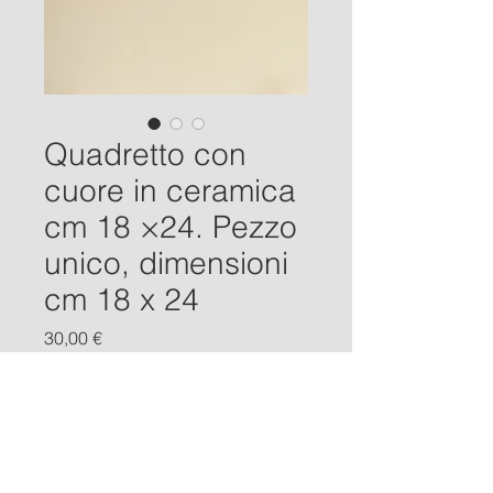
Quadretto con
cuore in ceramica
cm 18 ×24. Pezzo
unico, dimensioni
cm 18 x 24
Prezzo
30,00 €
Esaurito
Il cuore d'argilla bianca è fatto a 
mano ed è decorato con 