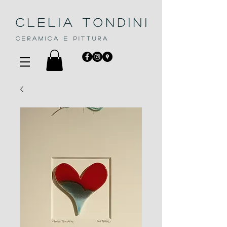
Clelia Tondini
C E R A M I C A E P I T T U R A